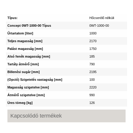
Típus:
Hőcserélő nélküli
Concept 0WT-1000-00 Típus
0WT-1000-00
Űrtartalom [liter]
1000
Teljes magasság [mm]
2170
Palást magasság [mm]
1750
Alsó fenék magasság [mm]
185
Tartály átmérő [mm]
790
Billenési sugár [mm]
2195
(Opció) Szigetelés vastagság [mm]
100
Magasság szigetelve [mm]
2220
Átmérő szigetelve [mm]
990
Üres tömeg [kg]
126
Kapcsolódó termékek