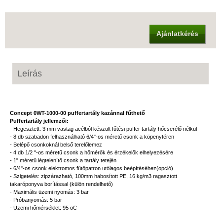
Ajánlatkérés
Leírás
Concept 0WT-1000-00 puffertartály kazánnal fűthető
Puffertartály jellemzői:
- Hegesztett. 3 mm vastag acélból készült fűtési puffer tartály hőcserélő nélkül
- 8 db szabadon felhasználható 6/4"-os méretű csonk a köpenytéren
- Belépő csonkoknál belső terelőlemez
- 4 db 1/2 "-os méretű csonk a hőmérők és érzékelők elhelyezésére
- 1" méretű légtelenítő csonk a tartály tetején
- 6/4"-os csonk elektromos fűtőpatron utólagos beépítéséhez(opció)
- Szigetelés: zipzárazható, 100mm habosított PE, 16 kg/m3 ragasztott
takaróponyva borítással (külön rendelhető)
- Maximális üzemi nyomás: 3 bar
- Próbanyomás: 5 bar
- Üzemi hőmérséklet: 95 oC