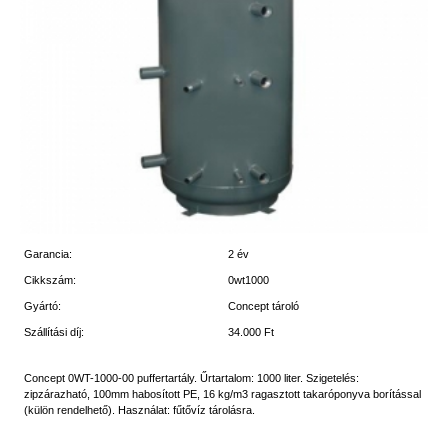
Garancia:
2 év
Cikkszám:
0wt1000
Gyártó:
Concept tároló
Szállítási díj:
34.000 Ft
Concept 0WT-1000-00 puffertartály. Űrtartalom: 1000 liter. Szigetelés:
zipzárazható, 100mm habosított PE, 16 kg/m3 ragasztott takaróponyva borítással
(külön rendelhető). Használat: fűtővíz tárolásra.