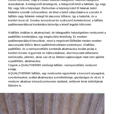
csövet szerelnek, majd a csőben fűtésnél melegvizet, hűtésnél hidegvizet
áramoltatnak. A melegvíztől átmelegszik, a hidegvíztől lehűl a falfelület, így vagy
fűti, vagy hűti a helyiséget. Elsősorban a helyiség külső fő falainak belső
felületére szerelik csővezetéket, de lehet a belső válaszfalakra is szerelni. A
falfűtés nagy felületek melegít fel alacsony hőfokon, így a hatásfok, és a
komfort érzet nő. Gondos tervezéssel és szakszerű kivitelezéssel, a falfűtés
padlótemperálással kombinálva biztosítja a lehető legjobb hőérzetet.
A falfűtés önállóan is alkalmazható, de hidegpadlós helyiségekben rendszerint a
padlófűtés kombinálása, egy kiegészítési lehetőség. Ez esetben
padlótemperálásról beszélünk, mivel a megnövelt fűtőfelület minden esetben
alacsonyabb fűtővíz illetve padlóhőmérsékletet eredményez. A falfűtés,
padlófűtés, és a mennyezetfűtés kombinált alkalmazása tovább javítja a
komfort érzetet. A gyermek és hálószobákban, ahol hosszabb időtartamú
tartózkodás, pihenés, alvás van ott az élettani sajátosságok miatt nem ajánlott
a padlófűtés, alkalmazása.
Cégünk a QUALITHERM® minőségi falfűtés- mennyezetfűtés rendszert
kínálja.
A QUALITHERM® falfűtés, egy rendszerbe egyesítette a korszerű anyagokat,
szerelvényeket, ezáltal alkalmazása szerelhetősége, gazdaságos és olcsó. A
rendszer alkalmas könnyűszerkezetes épületek, tetőterek ferde tetősíkjának
fűtésére is.