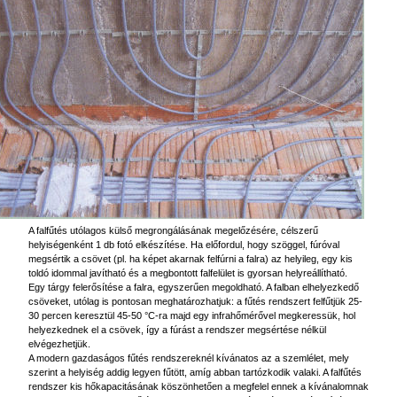
A falfűtés utólagos külső megrongálásának megelőzésére, célszerű
helyiségenként 1 db fotó elkészítése. Ha előfordul, hogy szöggel, fúróval
megsértik a csövet (pl. ha képet akarnak felfúrni a falra) az helyileg, egy kis
toldó idommal javítható és a megbontott falfelület is gyorsan helyreállítható.
Egy tárgy felerősítése a falra, egyszerűen megoldható. A falban elhelyezkedő
csöveket, utólag is pontosan meghatározhatjuk: a fűtés rendszert felfűtjük 25-
30 percen keresztül 45-50 °C-ra majd egy infrahőmérővel megkeressük, hol
helyezkednek el a csövek, így a fúrást a rendszer megsértése nélkül
elvégezhetjük.
A modern gazdaságos fűtés rendszereknél kívánatos az a szemlélet, mely
szerint a helyiség addig legyen fűtött, amíg abban tartózkodik valaki. A falfűtés
rendszer kis hőkapacitásának köszönhetően a megfelel ennek a kívánalomnak