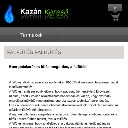
0
Termékek
FALFŰTÉS FALHŰTÉS
Energiatakarékos fűtés megoldás, a falfűtés!
A falfűtés alkalmazásával az épület akár 10-15%-al kevesebb fűtési energiával
is működtethető!
A falfűtés rendszer egyik előnye, hogy alacsony hőmérsékletű fűtővízzel
üzemel, ezért kiválóan alkalmazható kondenzációs kazán, vagy alternatív
energiával működő (geotermikus energia, szolár technika,) berendezés.
Ezek a berendezések annál jobb hatásfokkal működnek, minél alacsonyabb az
előállított fűtővíz hőmérséklete.
A leggyakoribb fűtés megoldás a radiátoros fűtés, de egyre többen döntenek a
fűtés korszerűsítés mellett, mint a falfűtés.
A falfűtés lényege, hogy a falfelületre, a vakolat alá kis átmérőjű műanyag