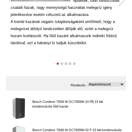
épületek, több fürdőszobás
családi házak, nagy mennyiségű használati melegvíz igény
jelentkezése esetén célszerű az alkalmazása.
pr
A kombi kazánok negatív tulajdonságaként említhető, hogy a
melegvizet átfolyó rendszerben állítják elő, ezért a melegvíz
hozam korlátozott. Ha fűtő kazánt alkalmazunk indirekt fűtésű
tárolóval, ezt a hátrányt ki tudjuk küszöbölni.
Rendezés:
Bosch Condens 7000i W GC7000iW 24 PB 23 fali
kondenzációs fűtő kazán
Bosch Condens 7000i W GC7000iW 42 P 23 fali kondenzációs