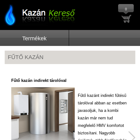
0
Termékek
FŰTŐ KAZÁN
Fűtő kazán indirekt tárolóval
Fű
Fűtő kazánt indirekt fűtésű
tárolóval abban az esetben
javasoljuk, ha a kombi
kazán már nem tud
megfelelő HMV komfortot
biztosítani. Nagyobb