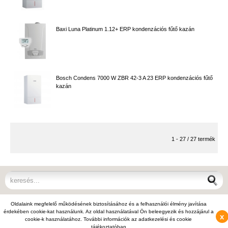
Baxi Luna Platinum 1.12+ ERP kondenzációs fűtő kazán
Bosch Condens 7000 W ZBR 42-3 A 23 ERP kondenzációs fűtő
kazán
1 - 27 / 27 termék
© 2012 - 2026 Kazán Kereső - +36-70-703-8112, +36-1-397-0007 -
Oldalaink megfelelő működésének biztosításához és a felhasználói élmény javítása
info@kazankereso.hu
érdekében cookie-kat használunk. Az oldal használatával Ön beleegyezik és hozzájárul a
Váltás teljes nézetre
x
cookie-k használatához. További információk az adatkezelési és cookie
tájékoztatóban