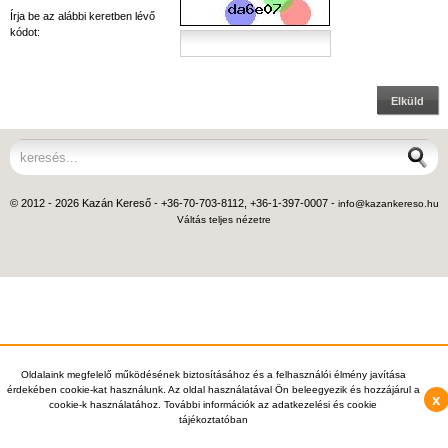
Írja be az alábbi keretben lévő
kódot:
Elküld
© 2012 - 2026 Kazán Kereső - +36-70-703-8112, +36-1-397-0007 -
info@kazankereso.hu
Váltás teljes nézetre
Oldalaink megfelelő működésének biztosításához és a felhasználói élmény javítása
érdekében cookie-kat használunk. Az oldal használatával Ön beleegyezik és hozzájárul a
x
cookie-k használatához. További információk az adatkezelési és cookie
tájékoztatóban