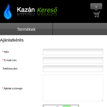
0
Termékek
Ajánlatkérés
*
Név:
*
E-mail cím:
Telefonszám:
*
Ajánlat szövege: