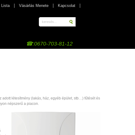
 Lista
Vásárlás Menete
Kapcsolat
☎:0670-703-81-12
 adott létesítmény (lakás, ház, egyéb épület, stb…) fűtését és
agyon népszerű a piacon.
ő