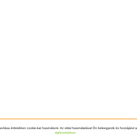
Főoldal
Szállítá
© 2012 - 2026 Kazán Kereső - +36-70-70
avítása érdekében cookie-kat használunk. Az oldal használatával Ön beleegyezik és hozzájárul a
tájékoztatóban