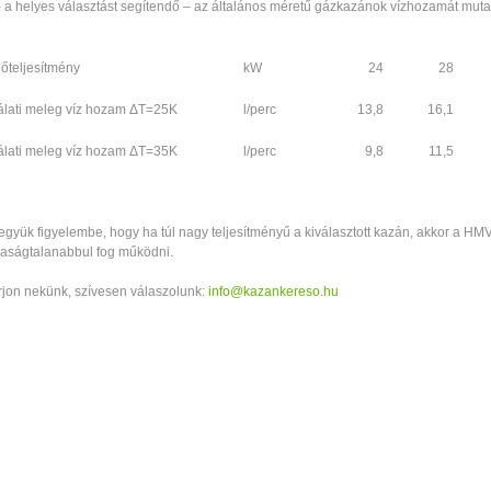
 a helyes választást segítendő – az általános méretű gázkazánok vízhozamát muta
őteljesítmény
kW
24
28
álati meleg víz hozam ΔT=25K
l/perc
13,8
16,1
álati meleg víz hozam ΔT=35K
l/perc
9,8
11,5
gyük figyelembe, hogy ha túl nagy teljesítményű a kiválasztott kazán, akkor a HM
aságtalanabbul fog működni.
rjon nekünk, szívesen válaszolunk:
info@kazankereso.hu