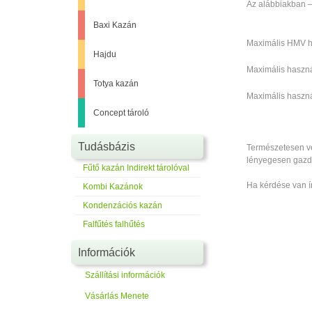
Az alábbiakban –
Baxi Kazán
Maximális HMV h
Hajdu
Maximális haszn
Totya kazán
Maximális haszn
Concept tároló
Tudásbázis
Természetesen ve
lényegesen gazd
Fűtő kazán Indirekt tárolóval
Ha kérdése van í
Kombi Kazánok
Kondenzációs kazán
Falfűtés falhűtés
Információk
Szállítási információk
Vásárlás Menete