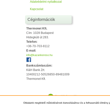
Adatvédelmi nyilatkozat
Kapcsolat
Céginformációk
Thermonet Kft.
Cím: 1028 Budapest
Hidegkúti út 283.
Telefon:
+36-70-703-8112
E-mail:
info@kazankereso.hu
Bankszámlaszám:
K&H Bank Zrt.
10400212-50526850-89481009
Thermonet Kft.
Az oldal tetejére
Oldalaink megfelelő működésének biztosításához és a felhasználói élmény j