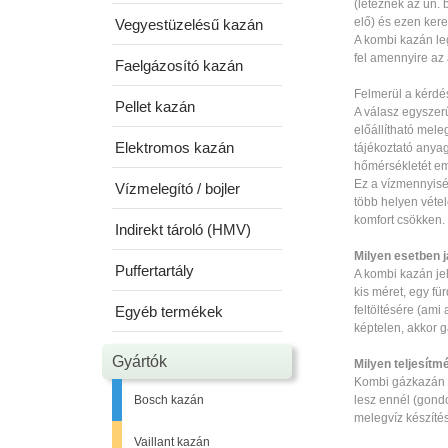
(léteznek az ún.
elő) és ezen kere
Vegyestüzelésű kazán
A kombi kazán le
fel amennyire az
Faelgázosító kazán
Felmerül a kérdé
Pellet kazán
A válasz egyszerű
előállítható mel
Elektromos kazán
tájékoztató anyag
hőmérsékletét em
Ez a vízmennyisé
Vízmelegító / bojler
több helyen véte
komfort csökken.
Indirekt tároló (HMV)
Milyen esetben 
Puffertartály
A kombi kazán jel
kis méret, egy f
Egyéb termékek
feltöltésére (ami
képtelen, akkor g
Gyártók
Milyen teljesít
Kombi gázkazán v
Bosch kazán
lesz ennél (gond
melegvíz készíté
Vaillant kazán