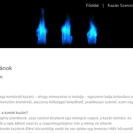
Főoldal
Kazán Szerviz
ánok
OK
gy kombinált kazán) – ahogy elnevezése is mutatja – egyszerre tudja biztosítani az
ellemzően kisméretű, alacsony költséggel telepíthető, praktikusan üzemel, ezért n
 a kombi kazán?
gény jelentkezik, azaz valahol kinyitunk egy melegvíz csapot, a kazán beindul, és
ti a rajta átfolyó vizet és a csapolóegységhez már a meleg víz érkezik.
b kombi kazánok fűtési hőcserélője mellé be van építve egy lemezes HMV hőcserél