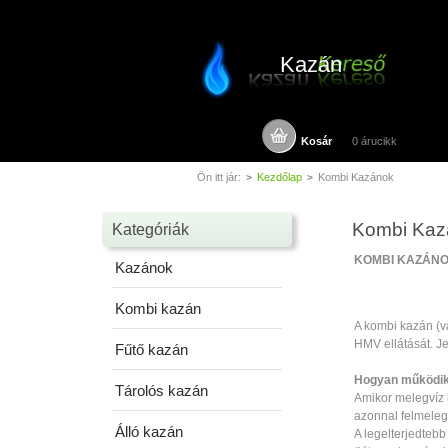
Kazán
Kosár
0 árucikk
Ön itt jár:
Kezdőlap
Kombi Kazánok
>
>
Kombi Kaz
Kategóriák
KOMBI KAZÁN
Kazánok
Kombi kazán
A kombi kazán (va
HMV ellátását. J
Fűtő kazán
Hogyan működik
Tárolós kazán
Amikor melegvíz i
azonnal felmelegí
Álló kazán
A legelterjedteb