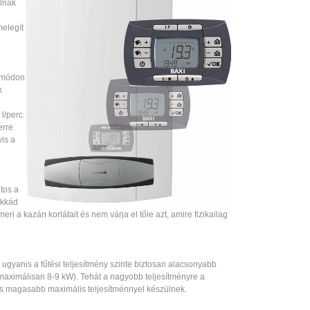
ulnak
elegít
n módon
k
l/perc.
erre
is a
tos a
okkád
ri a kazán korlátait és nem várja el tőle azt, amire fizikailag
gyanis a fűtési teljesítmény szinte biztosan alacsonyabb
maximálisan 8-9 kW). Tehát a nagyobb teljesítményre a
és magasabb maximális teljesítménnyel készülnek.