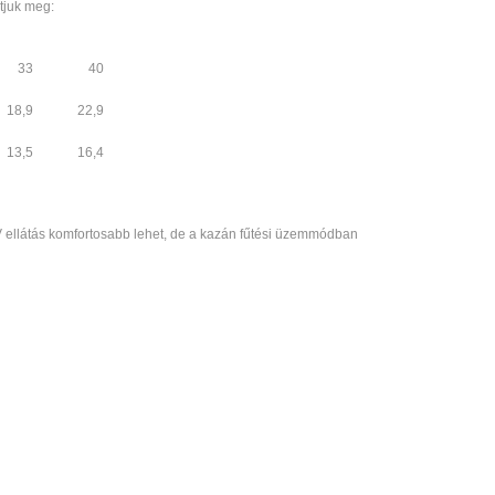
tjuk meg:
33
40
18,9
22,9
13,5
16,4
V ellátás komfortosabb lehet, de a kazán fűtési üzemmódban