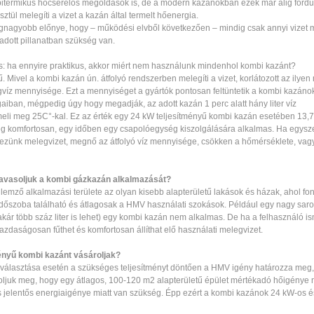
 bitermikus hőcserélős megoldások is, de a modern kazánokban ezek már alig ford
sztül melegíti a vizet a kazán által termelt hőenergia.
gnagyobb előnye, hogy – működési elvből következően – mindig csak annyi vizet m
 adott pillanatban szükség van.
s: ha ennyire praktikus, akkor miért nem használunk mindenhol kombi kazánt?
. Mivel a kombi kazán ún. átfolyó rendszerben melegíti a vizet, korlátozott az ilye
egvíz mennyisége. Ezt a mennyiséget a gyártók pontosan feltüntetik a kombi kazáno
aiban, mégpedig úgy hogy megadják, az adott kazán 1 perc alatt hány liter víz
eli meg 25C°-kal. Ez az érték egy 24 kW teljesítményű kombi kazán esetében 13,7 
g komfortosan, egy időben egy csapolóegység kiszolgálására alkalmas. Ha egysz
lezünk melegvizet, megnő az átfolyó víz mennyisége, csökken a hőmérséklete, vagy
javasoljuk a kombi gázkazán alkalmazását?
lemző alkalmazási területe az olyan kisebb alapterületű lakások és házak, ahol fon
ürdőszoba található és átlagosak a HMV használati szokások. Például egy nagy sar
 akár több száz liter is lehet) egy kombi kazán nem alkalmas. De ha a felhasználó isme
azdaságosan fűthet és komfortosan állíthat elő használati melegvizet.
ményű kombi kazánt vásároljak?
álasztása esetén a szükséges teljesítményt döntően a HMV igény határozza meg, u
oljuk meg, hogy egy átlagos, 100-120 m2 alapterületű épület mértékadó hőigénye 
s jelentős energiaigénye miatt van szükség. Épp ezért a kombi kazánok 24 kW-os 