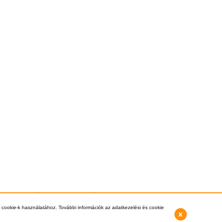
si információk
Vásárlás Menete
Kapcsolat
3-8112, +36-1-397-0007 -
info@kazankereso.hu
 cookie-k használatához. További információk az adatkezelési és cookie
x