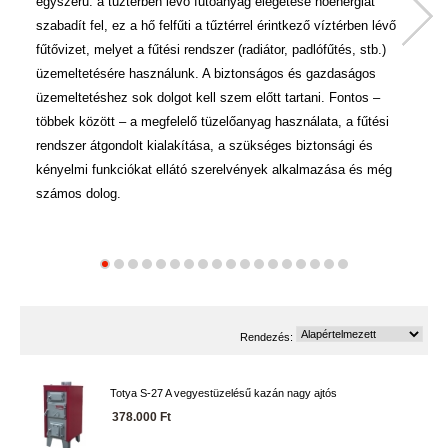
egyszerű: a tűztérben lévő fűtőanyag elégetése hőenergiát
Ez
szabadít fel, ez a hő felfűti a tűztérrel érintkező víztérben lévő
gy
fűtővizet, melyet a fűtési rendszer (radiátor, padlófűtés, stb.)
sz
üzemeltetésére használunk. A biztonságos és gazdaságos
Ve
üzemeltetéshez sok dolgot kell szem előtt tartani. Fontos –
ér
többek között – a megfelelő tüzelőanyag használata, a fűtési
ré
rendszer átgondolt kialakítása, a szükséges biztonsági és
Be
kényelmi funkciókat ellátó szerelvények alkalmazása és még
ok
számos dolog.
Rendezés:
Totya S-27 A vegyestüzelésű kazán nagy ajtós
378.000 Ft