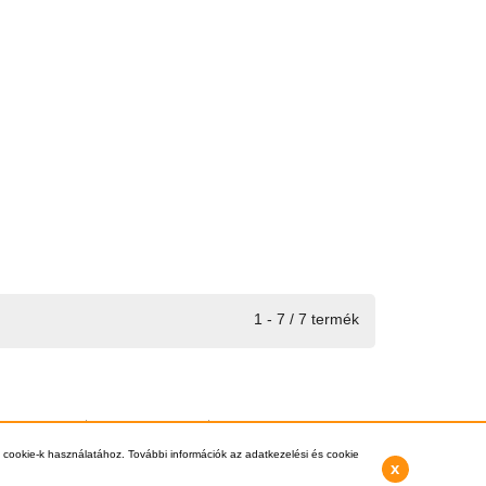
1 - 7 / 7 termék
si információk
Vásárlás Menete
Kapcsolat
3-8112, +36-1-397-0007 -
info@kazankereso.hu
 cookie-k használatához. További információk az adatkezelési és cookie
x