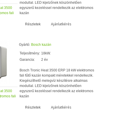
modullal. LED kijelzőnek köszönhetően
eat 3500
egyszerű kezeléssel rendelkezik az elektromos
omos fali
kazán
Ajánlatkérés
Részletek
Gyártó:
Bosch kazán
Teljesítmény:
18kW.
Garancia:
2 év
Bosch Tronic Heat 3500 ERP 18 kW elektromos
fali fűtő kazán kompakt méretekkel rendelkezik.
Kiegészíthető melegvíz készítésre alkalmas
modullal. LED kijelzőnek köszönhetően
eat 3500
egyszerű kezeléssel rendelkezik az elektromos
romos fali
kazán
Ajánlatkérés
Részletek