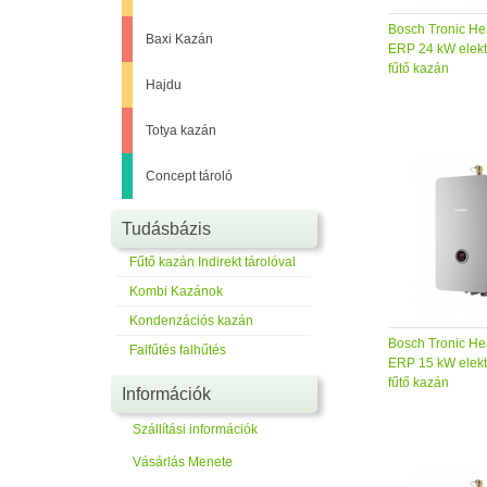
Bosch Tronic He
Baxi Kazán
ERP 24 kW elekt
fűtő kazán
Hajdu
Totya kazán
Concept tároló
Tudásbázis
Fűtő kazán Indirekt tárolóval
Kombi Kazánok
Kondenzációs kazán
Bosch Tronic He
Falfűtés falhűtés
ERP 15 kW elekt
fűtő kazán
Információk
Szállítási információk
Vásárlás Menete