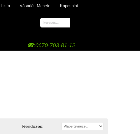
 Lista
Vásárlás Menete
Kapcsolat
☎:0670-703-81-12
Rendezés: