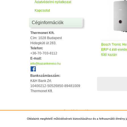
Adatvédelmi nyilatkozat
Kapcsolat
Céginformációk
Thermonet Kft.
Cím: 1028 Budapest
Hidegkúti út 283.
Bosch Tronic He
Telefon:
ERP 4 kW elektr
+36-70-703-8112
fűtő kazán
E-mail:
info@kazankereso.hu
Bankszámlaszám:
K&H Bank Zrt.
10400212-50526850-89481009
Thermonet Kft.
Az oldal tetejére
Oldalaink megfelelő működésének biztosításához és a felhasználói élmény j