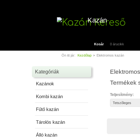
Kazán
Kosár
0 árucikk
Ön itt jár:
Kezdőlap
Elektromos kazán
>
Elektromo
Kategóriák
Termékek s
Kazánok
Teljesítmény:
Kombi kazán
Fűtő kazán
Tárolós kazán
Álló kazán