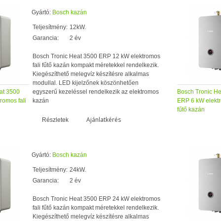
Gyártó:
Bosch kazán
Teljesítmény:
12kW.
Garancia:
2 év
Bosch Tronic Heat 3500 ERP 12 kW elektromos
fali fűtő kazán kompakt méretekkel rendelkezik.
Kiegészíthető melegvíz készítésre alkalmas
modullal. LED kijelzőnek köszönhetően
at 3500
egyszerű kezeléssel rendelkezik az elektromos
Bosch Tronic H
romos fali
kazán
ERP 6 kW elektr
fűtő kazán
Ajánlatkérés
Részletek
Gyártó:
Bosch kazán
Teljesítmény:
24kW.
Garancia:
2 év
Bosch Tronic Heat 3500 ERP 24 kW elektromos
fali fűtő kazán kompakt méretekkel rendelkezik.
Kiegészíthető melegvíz készítésre alkalmas