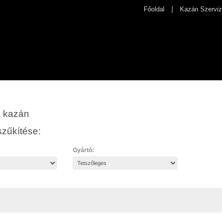
Főoldal
Kazán Szerviz
s kazán
zűkítése:
Gyártó: