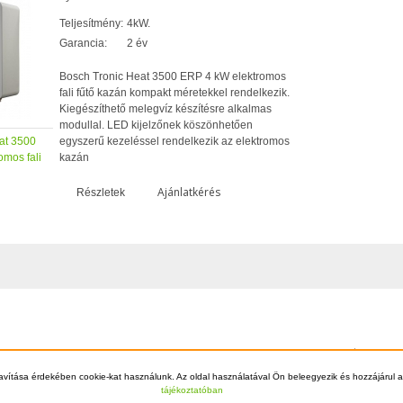
Teljesítmény:
4kW.
Garancia:
2 év
Bosch Tronic Heat 3500 ERP 4 kW elektromos
fali fűtő kazán kompakt méretekkel rendelkezik.
Kiegészíthető melegvíz készítésre alkalmas
modullal. LED kijelzőnek köszönhetően
at 3500
egyszerű kezeléssel rendelkezik az elektromos
omos fali
kazán
Ajánlatkérés
Részletek
Főoldal
Szállítá
© 2012 - 2026 Kazán Kereső - +36-70-70
avítása érdekében cookie-kat használunk. Az oldal használatával Ön beleegyezik és hozzájárul a
tájékoztatóban