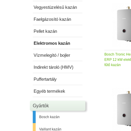
Vegyestüzelésű kazán
Faelgázosító kazán
Pellet kazán
Elektromos kazán
Bosch Tronic He
Vízmelegító / bojler
ERP 12 kW elekt
fűtő kazán
Indirekt tároló (HMV)
Puffertartály
Egyéb termékek
Gyártók
Bosch kazán
Vaillant kazán