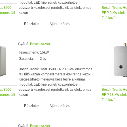
modullal. LED kijelzőnek köszönhetően
at 3500
egyszerű kezeléssel rendelkezik az elektromos
Bosch Tronic H
romos fali
kazán
ERP 9 kW elektr
fűtő kazán
Ajánlatkérés
Részletek
Gyártó:
Bosch kazán
Teljesítmény:
15kW.
Garancia:
2 év
Bosch Tronic Heat 3500 ERP 15 kW elektromos
fali fűtő kazán kompakt méretekkel rendelkezik.
Kiegészíthető melegvíz készítésre alkalmas
modullal. LED kijelzőnek köszönhetően
at 3500
egyszerű kezeléssel rendelkezik az elektromos
Bosch Tronic H
romos fali
kazán
ERP 18 kW elekt
fűtő kazán
Ajánlatkérés
Részletek
Gyártó:
Bosch kazán